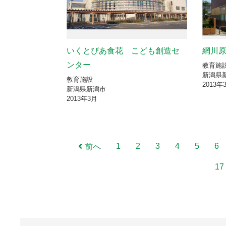
いくとぴあ食花 こども創造セ
網川
ンター
教育施
新潟県
教育施設
2013年
新潟県新潟市
2013年3月
1
2
3
4
5
6
前へ
17