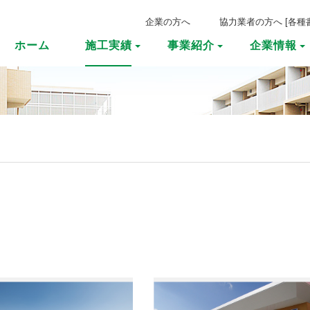
企業の方へ
協力業者の方へ
[
各種
ホーム
施工実績
事業紹介
企業情報
木事業
社概要
施設用途で探す
新卒採用
建築事業
沿革
竣工年で探す
キャリア採用
支店・営業所
舗道事業
地域で探す
先輩の声
開発
CM紹