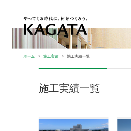
ホーム
施工実績
施工実績一覧
社長挨拶・行動指
採用ホーム
130年の歴史
社長メッセージ
土
会
針
施工実績一覧