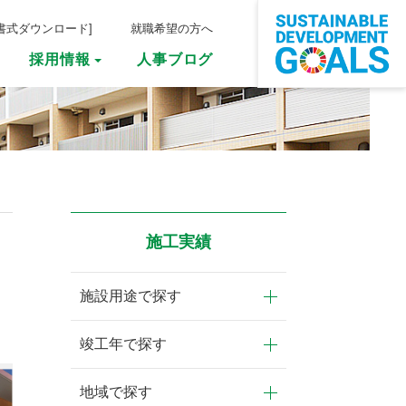
書式ダウンロード
]
就職希望の方へ
採用情報
人事ブログ
事業
介
人材育成
品質・環境・安
人事ブログ
よりよい職場環境
施工実績
全・
情報セキュリ
への
取り組み
ティへの取り組み
施設用途で探す
竣工年で探す
地域で探す