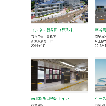
イクネス新発田（行政棟）
蔦谷
官公庁舎・事務所
商業施
新潟県新発田市
埼玉県
2014年1月
2013年
南北線飯田橋駅トイレ
ケー
商業施設
商業施