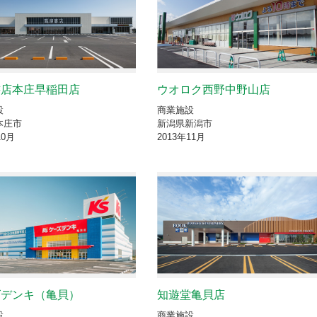
書店本庄早稲田店
ウオロク西野中野山店
設
商業施設
本庄市
新潟県新潟市
10月
2013年11月
ズデンキ（亀貝）
知遊堂亀貝店
設
商業施設