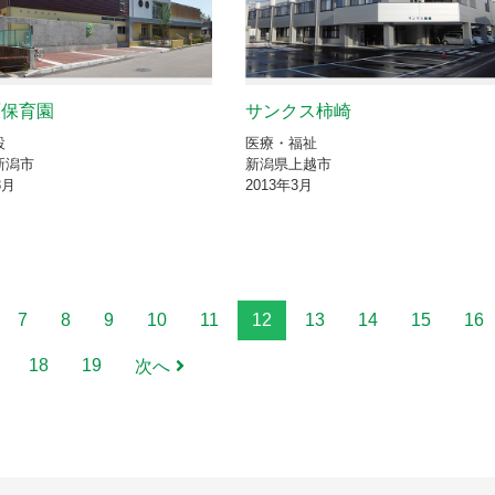
原保育園
サンクス柿崎
設
医療・福祉
新潟市
新潟県上越市
3月
2013年3月
7
8
9
10
11
12
13
14
15
16
18
19
次へ