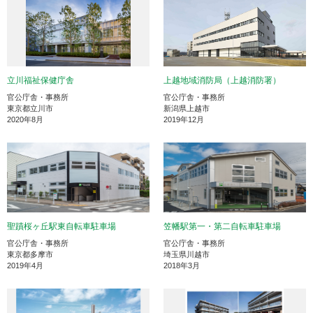
立川福祉保健庁舎
上越地域消防局（上越消防署）
官公庁舎・事務所
官公庁舎・事務所
東京都立川市
新潟県上越市
2020年8月
2019年12月
聖蹟桜ヶ丘駅東自転車駐車場
笠幡駅第一・第二自転車駐車場
官公庁舎・事務所
官公庁舎・事務所
東京都多摩市
埼玉県川越市
2019年4月
2018年3月