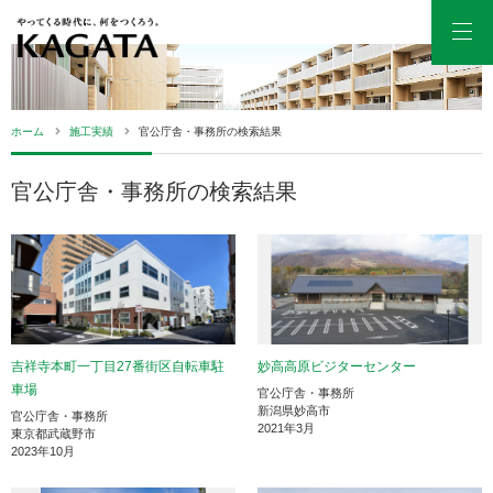
Men
ホーム
施工実績
官公庁舎・事務所の検索結果
官公庁舎・事務所の検索結果
吉祥寺本町一丁目27番街区自転車駐
妙高高原ビジターセンター
車場
官公庁舎・事務所
新潟県妙高市
官公庁舎・事務所
2021年3月
東京都武蔵野市
2023年10月