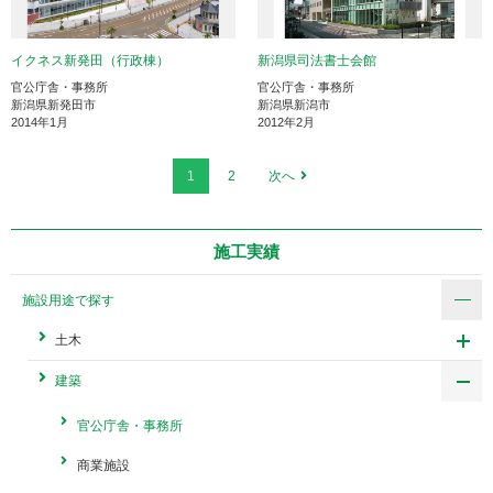
イクネス新発田（行政棟）
新潟県司法書士会館
官公庁舎・事務所
官公庁舎・事務所
新潟県新発田市
新潟県新潟市
2014年1月
2012年2月
1
2
次へ
施工実績
施設用途で探す
土木
建築
官公庁舎・事務所
商業施設