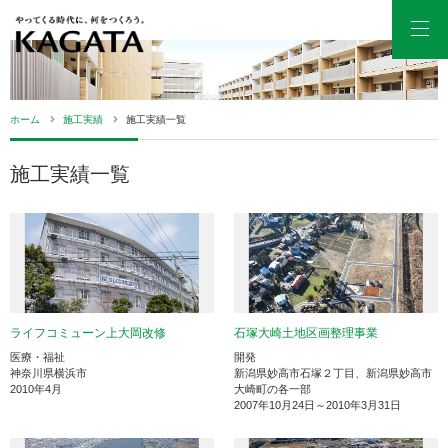
Men
ホーム
施工実績
施工実績一覧
施工実績一覧
ライフコミューン上大岡改修
石塚大崎土地区画整理事業
医療・福祉
開発
神奈川県横浜市
新潟県妙高市石塚２丁目、新潟県妙高市
2010年4月
大崎町の各一部
2007年10月24日～2010年3月31日