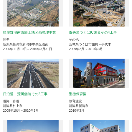
鳥屋野潟南西部土地区画整理事業
圏央道つくばIC改良その4工事
開発
その他
新潟県新潟市新潟市中央区湖南
茨城県つくば市棚橋～手代木
2006年11月10日～2010年3月31日
2009年2月～2010年3月
日沿道 荒川舗装その2工事
聖徳保育園
道路・歩道
教育施設
新潟県村上市
新潟県新潟市
2008年10月～2010年3月
2010年3月