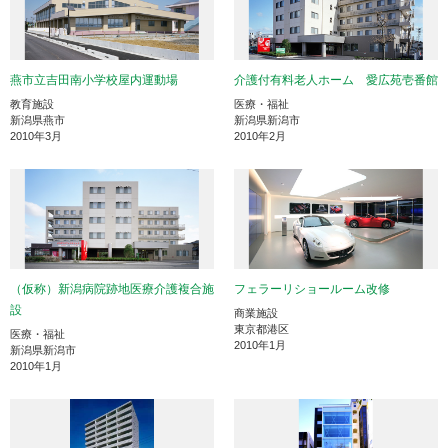
燕市立吉田南小学校屋内運動場
介護付有料老人ホーム 愛広苑壱番館
教育施設
医療・福祉
新潟県燕市
新潟県新潟市
2010年3月
2010年2月
（仮称）新潟病院跡地医療介護複合施
フェラーリショールーム改修
設
商業施設
東京都港区
医療・福祉
2010年1月
新潟県新潟市
2010年1月