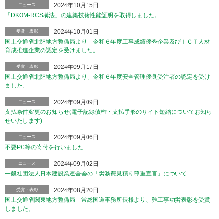
2024年10月15日
ニュース
「DKOM-RCS構法」の建築技術性能証明を取得しました。
2024年10月01日
受賞・表彰
国土交通省北陸地方整備局より、令和６年度工事成績優秀企業及びＩＣＴ人材
育成推進企業の認定を受けました。
2024年09月17日
受賞・表彰
国土交通省北陸地方整備局より、令和６年度安全管理優良受注者の認定を受け
ました。
2024年09月09日
ニュース
支払条件変更のお知らせ(電子記録債権・支払手形のサイト短縮についてお知ら
せいたします)
2024年09月06日
ニュース
不要PC等の寄付を行いました
2024年09月02日
ニュース
一般社団法人日本建設業連合会の「労務費見積り尊重宣言」について
2024年08月20日
受賞・表彰
国土交通省関東地方整備局 常総国道事務所長様より、難工事功労表彰を受賞
しました。