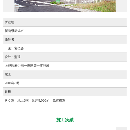
所在地
新潟県新潟市
発注者
（医）宮仁会
設計・監理
上野医療企画一級建築士事務所
竣工
2008年9月
規模
ＲＣ造 地上5階 延床5,030㎡ 免震構造
施工実績