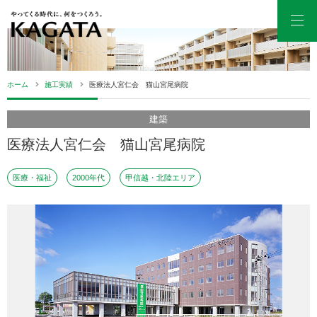
Men
ホーム
施工実績
医療法人宮仁会 猫山宮尾病院
建築
医療法人宮仁会 猫山宮尾病院
医療・福祉
2000年代
甲信越・北陸エリア