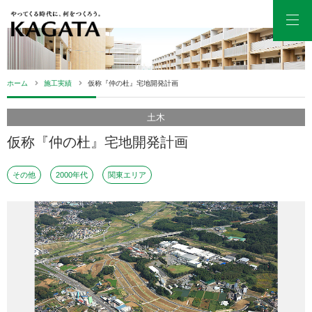
Men
ホーム
施工実績
仮称『仲の杜』宅地開発計画
土木
仮称『仲の杜』宅地開発計画
その他
2000年代
関東エリア