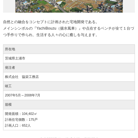
自然との融合をコンセプトに計画された宅地開発である。
メインシンボルの『YachiBouzu（揚水風車）』や点在するベンチが全て１台づ
つ手作りで作られ、生活する人々の心に癒しを与えます。
所在地
茨城県土浦市
発注者
株式会社 協栄工務店
竣工
2007年5月～2008年7月
規模
開発面積：104,402㎡
計画住宅個数：175戸
計画人口：652人